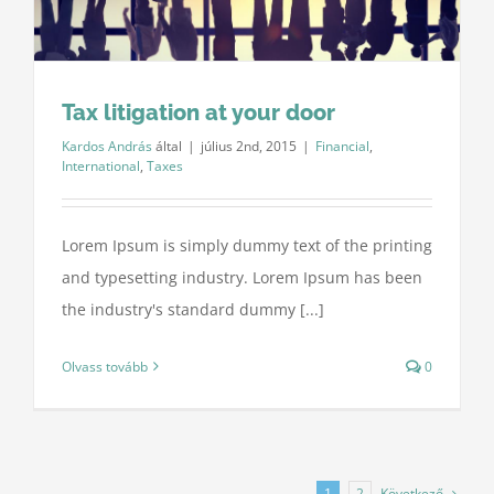
Tax litigation at your door
Kardos András
által
|
július 2nd, 2015
|
Financial
,
International
,
Taxes
Lorem Ipsum is simply dummy text of the printing
and typesetting industry. Lorem Ipsum has been
the industry's standard dummy [...]
Olvass tovább
0
Következő
1
2