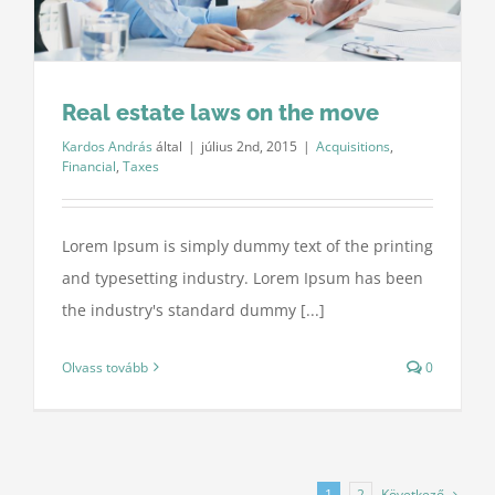
Real estate laws on the move
Kardos András
által
|
július 2nd, 2015
|
Acquisitions
,
Financial
,
Taxes
Lorem Ipsum is simply dummy text of the printing
and typesetting industry. Lorem Ipsum has been
the industry's standard dummy [...]
Olvass tovább
0
Következő
1
2