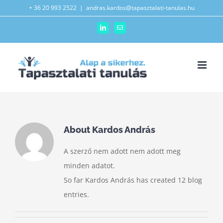
Kihagyás
+ 36 20 993 2522
|
andras.kardos@tapasztalati-tanulas.hu
LinkedIn
Email:
About
Kardos András
A szerző nem adott nem adott meg
minden adatot.
So far Kardos András has created 12 blog
entries.