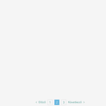
Előző
Következő
1
2
3