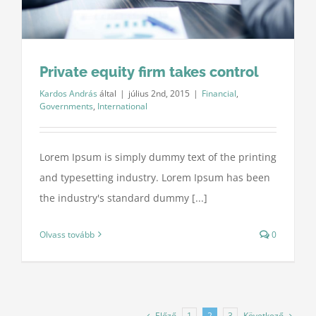
Private equity firm takes control
Kardos András
által
|
július 2nd, 2015
|
Financial
,
Governments
,
International
Lorem Ipsum is simply dummy text of the printing
and typesetting industry. Lorem Ipsum has been
the industry's standard dummy [...]
Olvass tovább
0
Előző
Következő
1
2
3