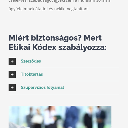
cselekvési szabadságot igyekszem a munkám során a
ügyfeleimnek átadni és nekik megtanítani.
Miért biztonságos? Mert
Etikai Kódex szabályozza:
Szerződés
Titoktartás
Szupervíziós folyamat