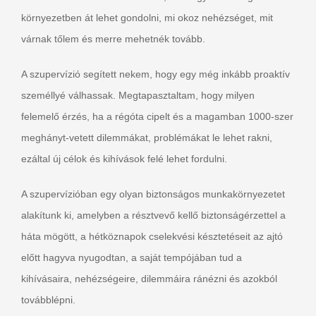
környezetben át lehet gondolni, mi okoz nehézséget, mit
várnak tőlem és merre mehetnék tovább.
A szupervízió segített nekem, hogy egy még inkább proaktív
személlyé válhassak. Megtapasztaltam, hogy milyen
felemelő érzés, ha a régóta cipelt és a magamban 1000-szer
meghányt-vetett dilemmákat, problémákat le lehet rakni,
ezáltal új célok és kihívások felé lehet fordulni.
A szupervízióban egy olyan biztonságos munkakörnyezetet
alakítunk ki, amelyben a résztvevő kellő biztonságérzettel a
háta mögött, a hétköznapok cselekvési késztetéseit az ajtó
előtt hagyva nyugodtan, a saját tempójában tud a
kihívásaira, nehézségeire, dilemmáira ránézni és azokból
továbblépni.