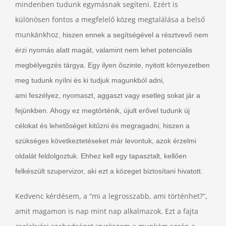
mindenben tudunk egymásnak segíteni. Ezért is
különösen fontos a megfelelő közeg megtalálása a belső
munkánkhoz
, hiszen ennek a segítségével a résztvevő nem
érzi nyomás alatt magát, valamint nem lehet potenciális
megbélyegzés tárgya. Egy ilyen őszinte, nyitott környezetben
meg tudunk nyílni és ki tudjuk magunkból adni,
ami feszélyez, nyomaszt, aggaszt vagy esetleg sokat jár a
fejünkben. Ahogy ez megtörténik, újult erővel tudunk új
célokat és lehetőséget kitűzni és megragadni, hiszen a
szükséges következtetéseket már levontuk, azok érzelmi
oldalát feldolgoztuk. Ehhez kell egy tapasztalt, kellően
felkészült szupervizor, aki ezt a közeget biztosítani hivatott.
Kedvenc kérdésem, a “mi a legrosszabb, ami történhet?”,
amit magamon is nap mint nap alkalmazok. Ezt a fajta