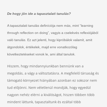
De hogy jön ide a tapasztalati tanulás?
A tapasztalati tanulás definíciója nem más, mint “learning
through reflection on doing”, vagyis a cselekvés reflexiójából
való tanulás. Ez azt jelenti, hogy kipróbálok valamit, amit
átgondolok, értékelek, majd erre vonatkozólag
következtetéseket vonok le, ami által tanulok.
Hiszem, hogy mindannyiunkban bennünk van a
megoldás, a vágy a változtatásra. A megfelelő társaság és
támogató környezet hiányában azonban ez sokszor nem
tud előjönni. Nem véletlenül mondják, hogy egyedül
nagyon nehéz elérni a kiválóságot, hiszen többen több
mindent láttunk, tapasztaltunk és ezáltal több