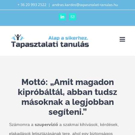
Kihagyás
+ 36 20 993 2522
|
andras.kardos@tapasztalati-tanulas.hu
LinkedIn
Email:
Mottó: „Amit magadon
kipróbáltál, abban tudsz
másoknak a legjobban
segíteni.”
Számomra a
szupervízió
a szakmai kihívások, kérdések,
elakadások letisztázásának tere, ahol egy biztonságos